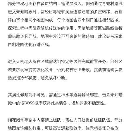
部分神秘地图存在多层结构，需逐层深入。例如通过毒蛇村路线
进入未知暗殿时，需经历毒蛇矿洞至连接通道的多层转移。石墓
阵由25个相同小地图构成，每个地图含四个洞口通往相邻区域。
探索过程中需留意随机传送卷的使用，黑暗地带等区域路线曲折
需借助道具导航。地图中常设不可逾越的障碍物，建议参考玩家
自制地图优化行进路线。
进入天机老人所在区域需达到特定等级并完成前置任务。部分区
域要求玩家提前强化装备，否则易被守卫击败。挑战前需确认复
活戒指冷却状态，避免战斗中断。
其属性佩戴前不可见，需通过神水等道具解除绑定。击杀未知暗
殿中的假BOSS概率获得此类装备，增加探索不确定性。
烟花殿堂等副本内部禁止组队，需在入口处提前组建队伍。部分
地图允许组队打宝，可提高资源获取效率。注意精英怪分布位