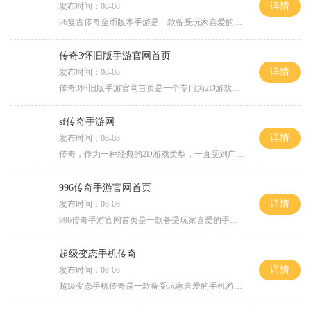
详情
发布时间：08-08
76复古传奇金币版本手游是一款备受玩家喜爱的经典游戏复刻版本。它承载着许多玩家对于曾经畅游于传奇世界的美好回忆，以独特的玩法和精彩的剧情再次引领着游戏界的潮流。今天，
传奇3怀旧版手游官网首页
详情
发布时间：08-08
传奇3怀旧版手游官网首页是一个专门为2D游戏爱好者设计的角色扮演手游。作为传奇系列游戏的新作，它保留了传奇经典的万人在线玩法，为玩家们带来了丰富多样的游戏内容和真实刺
sf传奇手游网
详情
发布时间：08-08
传奇，作为一种经典的2D游戏类型，一直受到广大玩家的热爱和喜欢。而随着科技的不断发展，2D传奇游戏也逐渐拥有了更加丰富的游戏玩法和画面效果。在这个2D传奇游戏的世界中，玩
996传奇手游官网首页
详情
发布时间：08-08
996传奇手游官网首页是一款备受玩家喜爱的手机游戏。该游戏以传奇为背景，融合了丰富的战斗玩法和精彩的剧情故事，为玩家提供了一个完全不同的游戏体验。在996传奇手游官网首页
超级变态手机传奇
详情
发布时间：08-08
超级变态手机传奇是一款备受玩家喜爱的手机游戏。它以其独特的玩法和精美的画面设计，成为了移动端游戏界的佼佼者。下面将为你详细介绍这款游戏的具体玩法。超级变态手机传奇