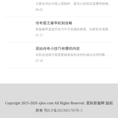
大家在玛法大陆上冒险时，最关心的肯定是哪些怪物能爆出自己心仪的装备。在热血传奇的世界里，各种怪物都带着自己的宝贝珍藏，通常来说等级更高的怪物掉落的装备会更加优质一
08-02
传奇霸主爆率机制攻略
装备爆率是提升实力不可忽视的要素。玩家首先需要了解不同地图怪物掉落的特性，高级例如地下宫殿、冰火沼泽这类副本中，BOSS往往会携带珍贵装备和材料，是快速积累资源的重要途
07-27
原始传奇小技巧有哪些内容
在职业选择方面需要根据各职业特性做出合理判断，战士职业具备较高的血量和攻击力，前期阶段展现出良好的输出强度，在中后期则拥有较强的爆发伤害能力，能够对敌人造成显著的
07-26
Copyright 2015-2026 xjkre.com All Rights Reserved. 星际新服网 版权
所有
鄂ICP备2023001705号-5