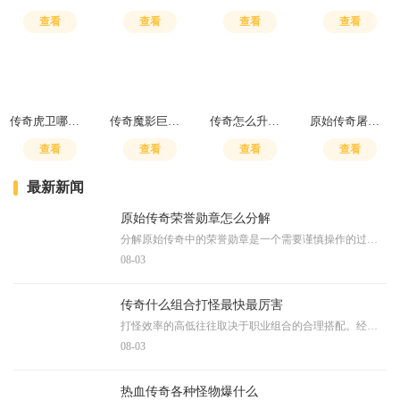
查看
查看
查看
查看
传奇虎卫哪里招多少级能招
传奇魔影巨人在哪
传奇怎么升级神兽
原始传奇屠龙殿地藏魔王怎么打的
查看
查看
查看
查看
最新新闻
原始传奇荣誉勋章怎么分解
分解原始传奇中的荣誉勋章是一个需要谨慎操作的过程。玩家需要了解勋章分解的基本条件，部分低阶勋章可以被分解，而高阶勋章则可能无法进行分解操作。玩家可以前往特定的功能
08-03
传奇什么组合打怪最快最厉害
打怪效率的高低往往取决于职业组合的合理搭配。经典的三职业体系包括战士、法师和道士，每个职业都有其独特的优势和局限性。选择最有效的组合需要综合考虑伤害输出、生存能力
08-03
热血传奇各种怪物爆什么