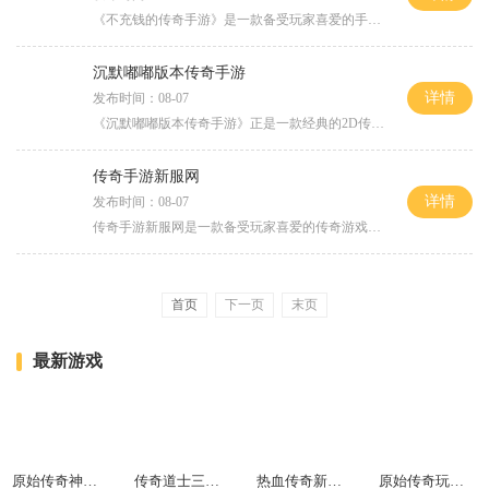
《不充钱的传奇手游》是一款备受玩家喜爱的手机游戏，其最大的特点就是不需要充钱就能获得丰厚的游戏体验和游戏内物品。在这款游戏中，玩家将进入一个充满冒险和惊喜的欢乐世
沉默嘟嘟版本传奇手游
详情
发布时间：08-07
《沉默嘟嘟版本传奇手游》正是一款经典的2D传奇游戏，它拥有丰富的玩法和精彩的故事情节。这款游戏以角色扮演为主题，每个玩家都可以扮演一个自己喜欢的角色，与其他玩家展开万
传奇手游新服网
详情
发布时间：08-07
传奇手游新服网是一款备受玩家喜爱的传奇游戏新开服平台，为广大玩家提供了一个全新的游戏体验。本文将介绍传奇手游新服网的具体玩法，并分享一些游戏技巧。传奇手游新服网拥
首页
下一页
末页
最新游戏
原始传奇神石商店在哪
传奇道士三级毒和四级毒的区别
热血传奇新手指南在哪看
原始传奇玩法师还是道士好玩