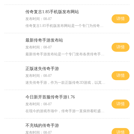
传奇复古1.85手机版发布网站
详情
发布时间：08-07
传奇复古1.85手机版发布网站是一个专门为传奇游戏爱好者而设计的游戏平台。作为一款经典的2D游戏，传奇以其独特的角色扮演和万人在线的玩法而备受玩家们的喜爱。传奇游戏以其浓
最新传奇手游发布站
详情
发布时间：08-07
最新传奇手游发布站是一个专门发布各类传奇手游的平台，致力于给广大玩家提供一个全面了解和体验传奇手游的机会。通过这个平台，玩家不仅能够第一时间了解到最新发布的传奇手
正版迷失传奇手游
详情
发布时间：08-07
迷失传奇手游，作为一款正版传奇2D游戏，以其激情燃烧的角色扮演体验和万人在线的玩家互动，成为了众多传奇玩家的选择。在这个游戏中，玩家可以选择不同的职业组合，加入行会，
今日新开首服传奇手游1.76
详情
发布时间：08-07
在现今的游戏市场中，传奇手游一直保持着旺盛的人气。而在今天，又有一款备受瞩目的新开首服传奇手游1.76即将上线。作为一款2D游戏，这款游戏以其经典的玩法和丰富的内容吸引了
不充钱的传奇手游
详情
发布时间：08-07