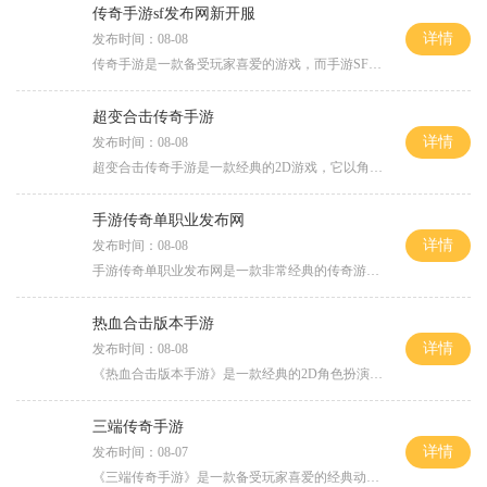
传奇手游sf发布网新开服
详情
发布时间：08-08
传奇手游是一款备受玩家喜爱的游戏，而手游SF发布网新开服则为广大游戏玩家提供了全新的游戏体验。在这个新开服期间，玩家们不仅可以加入新的服务器，体验到游戏的刺激与乐趣，
超变合击传奇手游
详情
发布时间：08-08
超变合击传奇手游是一款经典的2D游戏，它以角色扮演为主题，拥有万人在线的玩法，让玩家能够与其他玩家进行互动。此游戏以“鞋”为货币单位，玩家可以通过刷经验来获取更多的“
手游传奇单职业发布网
详情
发布时间：08-08
手游传奇单职业发布网是一款非常经典的传奇游戏，它以其创新的2D游戏画面和丰富的角色扮演内容而广受玩家喜爱。这款游戏采用万人在线模式，玩家可以与其他玩家互动，共同探索游
热血合击版本手游
详情
发布时间：08-08
《热血合击版本手游》是一款经典的2D角色扮演类游戏，它延续了传奇游戏的特色，在万人在线的游戏世界中，玩家可以展开激烈的PK对战，感受到真正的游戏乐趣。传奇游戏已经在游戏
三端传奇手游
详情
发布时间：08-07
《三端传奇手游》是一款备受玩家喜爱的经典动作角色扮演游戏。该游戏在手机、电脑和平板电脑三个平台上均可畅玩，让玩家可以随时随地感受到传奇世界的魅力。下面将为大家介绍