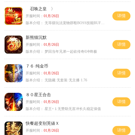
召唤之皇 〉
详情
开服时间：
01月/26日
版本介绍：
无等级玩法宠物群殴BOSS技能BUFF铭文B
新熊猫沉默
详情
开服时间：
01月/26日
版本介绍：
梦回当年兄弟一起砍传奇0冲终极
７６·纯金币
详情
开服时间：
01月/26日
版本介绍：
无隐藏·无套装·无主播·1.76
８０星王合击
详情
开服时间：
01月/26日
版本介绍：
星王+１无赞助无首冲长久稳定保值
快餐超变别茺値Ｘ
详情
开服时间：
01月/26日