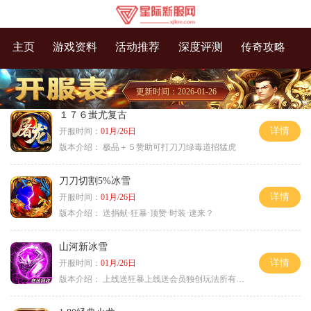
主页
游戏资料
活动推荐
深度评测
传奇攻略
更新时间：2026-01-26
１７６蚩尤复古
详情
开服时间：
01月/26日
版本介绍：
极品＋５赞助可打刀刀绿毒道招猛虎
刀刀切割5%冰雪
详情
开服时间：
01月/26日
版本介绍：
送捐献·狂暴·顶赞·时装·速来？
山河新冰雪
详情
开服时间：
01月/26日
版本介绍：
上线送狂暴上线送会员独创玩法所有装备靠