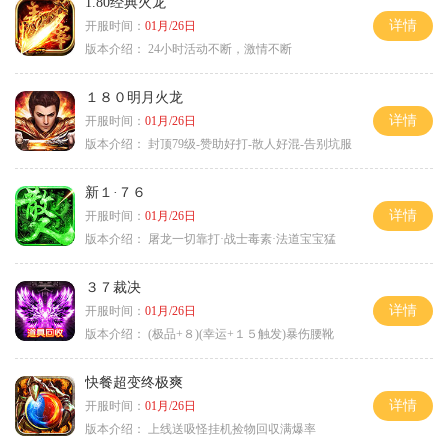
1.80经典火龙
详情
开服时间：
01月/26日
版本介绍：
24小时活动不断，激情不断
１８０明月火龙
详情
开服时间：
01月/26日
版本介绍：
封顶79级-赞助好打-散人好混-告别坑服
新１·７６
详情
开服时间：
01月/26日
版本介绍：
屠龙一切靠打·战士毒素·法道宝宝猛
３７裁决
详情
开服时间：
01月/26日
版本介绍：
(极品+８)(幸运+１５触发)暴伤腰靴
快餐超变终极爽
详情
开服时间：
01月/26日
版本介绍：
上线送吸怪挂机捡物回収满爆率