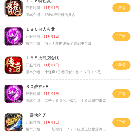
１７６特色复古
详情
开服时间：
11月/11日
版本介绍：
176你没玩过的复古
１８０散人火龙
详情
开服时间：
11月/11日
版本介绍：
散人无赞助终极全爆剑甲全爆
１８５火龍⑵合⑴
详情
开服时间：
11月/11日
版本介绍：
小怪爆+⑦⑧⑨套１秒７６刀９５范围捡
８０战神+８
详情
开服时间：
11月/11日
版本介绍：
暴击＋５０％小极品＋１０武器带毒素
最快的刀
详情
开服时间：
11月/11日
版本介绍：
一切靠打 ７７７级以上怪物爆终极