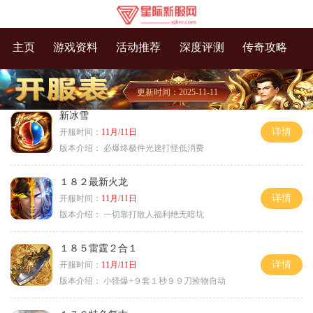
主页
游戏资料
活动推荐
深度评测
传奇攻略
更新时间：2025-11-11
新冰雪
详情
开服时间：
11月/11日
版本介绍：
必爆终极件光速打怪低消费
１８２最新火龙
详情
开服时间：
11月/11日
版本介绍：
一切靠打散人福利绝无暗坑
１８５雷霆２合１
详情
开服时间：
11月/11日
版本介绍：
小怪爆+９套１秒９９刀捡物自动