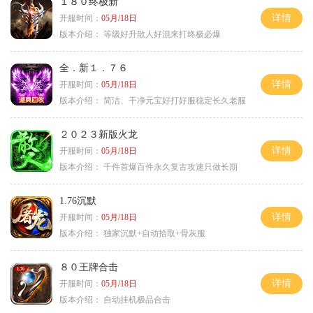
１８０终极新
详情
开服时间：
05月/18日
版本介绍：
等级好升散人好混来打终极必爆
全．新１．７６
详情
开服时间：
05月/18日
版本介绍：
简洁、干净元宝好打好服稳定长久老服
２０２３新版火龙
详情
开服时间：
05月/18日
版本介绍：
千件首爆百件永久复古攻速只做长期
1.76沉默
详情
开服时间：
05月/18日
版本介绍：
独家沉默+自动拾取+骨灰服
８０王牌合击
详情
开服时间：
05月/18日
版本介绍：
自动挂机极品合击