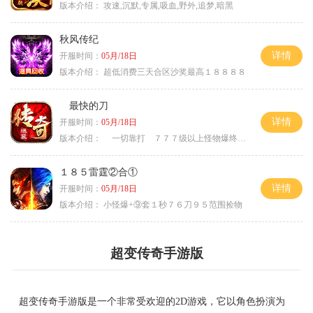
版本介绍：
攻速,沉默,专属,吸血,野外,追梦,暗黑
秋风传纪
详情
开服时间：
05月/18日
版本介绍：
超低消费三天合区沙奖最高１８８８８
最快的刀
详情
开服时间：
05月/18日
版本介绍：
一切靠打 ７７７级以上怪物爆终极
１８５雷霆②合①
详情
开服时间：
05月/18日
版本介绍：
小怪爆+⑨套１秒７６刀９５范围捡物
超变传奇手游版
超变传奇手游版是一个非常受欢迎的2D游戏，它以角色扮演为