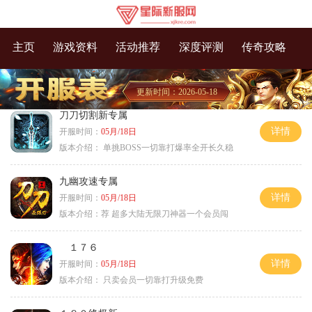
主页
游戏资料
活动推荐
深度评测
传奇攻略
更新时间：2026-05-18
刀刀切割新专属
详情
开服时间：
05月/18日
版本介绍：
单挑BOSS一切靠打爆率全开长久稳
九幽攻速专属
详情
开服时间：
05月/18日
版本介绍：
荐 超多大陆无限刀神器一个会员闯
１７６
详情
开服时间：
05月/18日
版本介绍：
只卖会员一切靠打升级免费