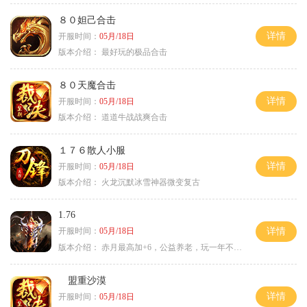
８０妲己合击
详情
开服时间：
05月/18日
版本介绍：
最好玩的极品合击
８０天魔合击
详情
开服时间：
05月/18日
版本介绍：
道道牛战战爽合击
１７６散人小服
详情
开服时间：
05月/18日
版本介绍：
火龙沉默冰雪神器微变复古
1.76
开服时间：
05月/18日
详情
版本介绍：
赤月最高加+6，公益养老，玩一年不腻，屠龙
盟重沙漠
详情
开服时间：
05月/18日