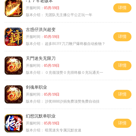
-１７６老版本
详情
开服时间：
05月/19日
版本介绍：
无团队无主播公平公正玩一年
古惑仔洪兴超变
详情
开服时间：
05月/19日
版本介绍：
超多BUFF刀刀鞭尸爆终极自动捡物？
天門迷失无限刀
详情
开服时间：
05月/19日
版本介绍：
０充领顶赞０充得终极０充玩通关一
剑魂单职业
详情
开服时间：
05月/19日
版本介绍：
沙奖8888沙捐免费顶赞免费自动挂
幻想沉默单职业
详情
开服时间：
05月/19日
版本介绍：
暗黑迷失专属沉默攻速