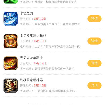
版本介绍：
无赞助一切靠打稳定耐玩怀旧复古
永恒之刃
详情
开服时间：
05月/19日
版本介绍：
真实沙奖１２８８８公益微变单职业
１７６攻速大极品
详情
开服时间：
05月/19日
版本介绍：
上线１０倍爆率零冲全满玩全服一夜终极
天启火龙单职业
详情
开服时间：
05月/19日
版本介绍：
20顶赞无沙捐装备保值一切靠打
终极吾辈新神器
详情
开服时间：
05月/19日
版本介绍：
三天合区自动挂机浑源渾源斩仙2