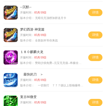
--沉默--
详情
开服时间：
05月/19日
版本介绍：
无暗坑无顶榜加群送月卡
梦幻西游·神宠篇
详情
开服时间：
05月/19日
版本介绍：
全新副本等你来战
１８０麒麟火龙
详情
开服时间：
05月/19日
版本介绍：
赞助沙捐免费--元宝无充值--终极全靠打
最快的刀 ＞
详情
开服时间：
05月/19日
版本介绍：
一切靠打 ７７７级以上怪物爆终极 ＞
复古80微变
详情
开服时间：
05月/19日