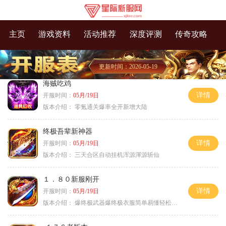
主页
游戏资料
活动推荐
深度评测
传奇攻略
更新时间：2026-05-19
海贼吃鸡
详情
开服时间：
05月/19日
版本介绍：
零氪通关爆率全开新增大陆
终极吾辈新神器
详情
开服时间：
05月/19日
版本介绍：
三天合区自动挂机浑源渾源斩仙
１．８０新服刚开
详情
开服时间：
05月/19日
版本介绍：
爆终极武器爆终极衣服简单易懂轻松满级