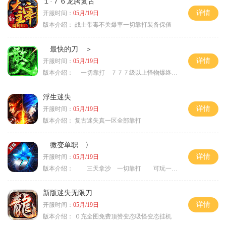
１·７６龙腾复古
详情
开服时间：
05月/19日
版本介绍：
战士带毒不关爆率一切靠打装备保值
最快的刀 ＞
详情
开服时间：
05月/19日
版本介绍：
一切靠打 ７７７级以上怪物爆终极 ＞
浮生迷失
详情
开服时间：
05月/19日
版本介绍：
复古迷失真一区全部靠打
微变单职 〉
详情
开服时间：
05月/19日
版本介绍：
三天拿沙 一切靠打 可玩一年 〉
新版迷失无限刀
详情
开服时间：
05月/19日
版本介绍：
０充全图免费顶赞变态吸怪变态挂机