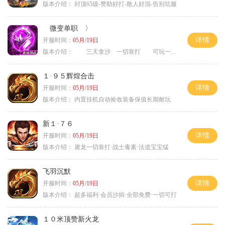
版本介绍：
封顶65级-赞助好打-散人好混-告别坑服
微变单职 〉
详情
开服时间：
05月/19日
版本介绍：
三天拿沙 一切靠打 可玩一年 〉
１·９５辉煌合击
详情
开服时间：
05月/19日
版本介绍：
内置挂机自动捡收装备保值长期耐玩
新１·７６
详情
开服时间：
05月/19日
版本介绍：
屠龙一切靠打·战士毒素·法道宝宝猛
飞羽沉默
详情
开服时间：
05月/19日
版本介绍：
超多福利·会员沙捐·全部免费·一切可打
１０米顶赞新火龙