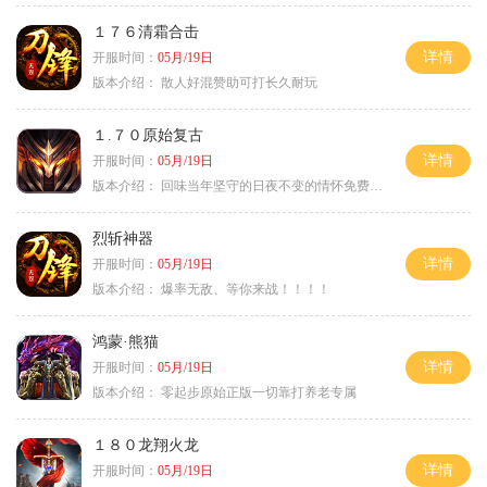
１７６清霜合击
详情
开服时间：
05月/19日
版本介绍：
散人好混赞助可打长久耐玩
１.７０原始复古
详情
开服时间：
05月/19日
版本介绍：
回味当年坚守的日夜不变的情怀免费绿色
烈斩神器
详情
开服时间：
05月/19日
版本介绍：
爆率无敌、等你来战！！！！
鸿蒙·熊猫
详情
开服时间：
05月/19日
版本介绍：
零起步原始正版一切靠打养老专属
１８０龙翔火龙
详情
开服时间：
05月/19日