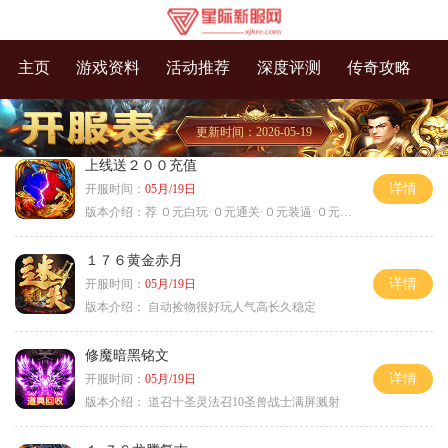
主页
游戏资料
活动推荐
深度评测
传奇攻略
更新时间：2026-05-19
上线送２００充值
详情
开服时间：
05月/19日
版本介绍：
荐 ０元白玩·０元通关·０元装逼·０元满赞
１７６黄金赤月
详情
开服时间：
05月/19日
版本介绍：
自动捡物很好玩人气高长久稳定
修魔暗黑铭文
详情
开服时间：
05月/19日
版本介绍：
道召十圣灵法召10圣兽战士满屏溅射