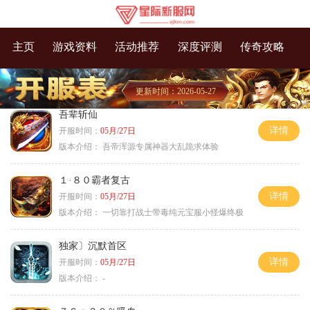
主页
游戏资料
活动推荐
深度评测
传奇攻略
更新时间：2026-05-27
吾辈斩仙
详情
开服时间：
05月/27日
版本介绍：
吾帝浑源专属神器大乱跪求体验
１·８０霸者复古
详情
开服时间：
05月/27日
版本介绍：
一切靠打战士带毒纯元宝服小怪爆终极
独家〕沉默首区
详情
开服时间：
05月/27日
版本介绍：
-