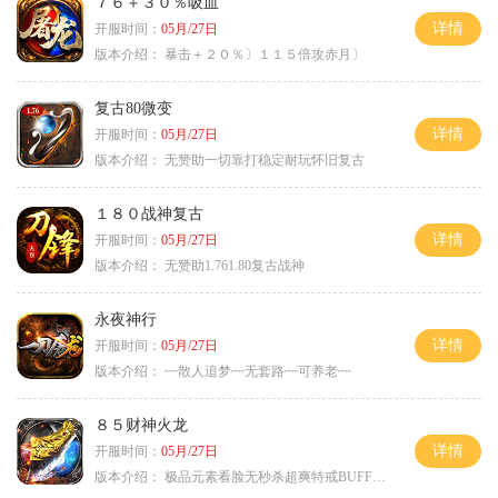
７６＋３０％吸血
详情
开服时间：
05月/27日
版本介绍：
暴击＋２０％〕１１５倍攻赤月〕
复古80微变
详情
开服时间：
05月/27日
版本介绍：
无赞助一切靠打稳定耐玩怀旧复古
１８０战神复古
详情
开服时间：
05月/27日
版本介绍：
无赞助1.761.80复古战神
永夜神行
详情
开服时间：
05月/27日
版本介绍：
┉散人追梦┉无套路┉可养老┉
８５财神火龙
详情
开服时间：
05月/27日
版本介绍：
极品元素看脸无秒杀超爽特戒BUFF无合成