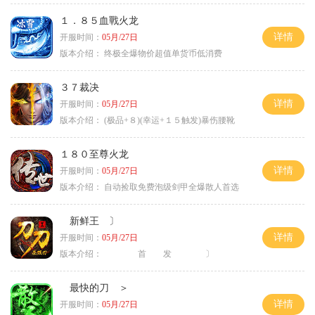
１．８５血戰火龙
详情
开服时间：
05月/27日
版本介绍：
终极全爆物价超值单货币低消费
３７裁决
详情
开服时间：
05月/27日
版本介绍：
(极品+８)(幸运+１５触发)暴伤腰靴
１８０至尊火龙
详情
开服时间：
05月/27日
版本介绍：
自动捡取免费泡级剑甲全爆散人首选
新鲜王 〕
详情
开服时间：
05月/27日
版本介绍：
首 发 〕
最快的刀 ＞
详情
开服时间：
05月/27日