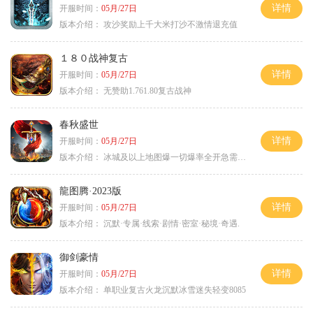
详情
开服时间：
05月/27日
版本介绍：
攻沙奖励上千大米打沙不激情退充值
１８０战神复古
详情
开服时间：
05月/27日
版本介绍：
无赞助1.761.80复古战神
春秋盛世
详情
开服时间：
05月/27日
版本介绍：
冰城及以上地图爆一切爆率全开急需材料
龍图腾·2023版
详情
开服时间：
05月/27日
版本介绍：
沉默·专属·线索·剧情·密室·秘境·奇遇.
御剑豪情
详情
开服时间：
05月/27日
版本介绍：
单职业复古火龙沉默冰雪迷失轻变8085