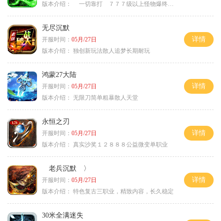
版本介绍：
一切靠打 ７７７级以上怪物爆终极 ＞
无尽沉默
详情
开服时间：
05月/27日
版本介绍：
独创新玩法散人追梦长期耐玩
鸿蒙27大陆
详情
开服时间：
05月/27日
版本介绍：
无限刀简单粗暴散人天堂
永恒之刃
详情
开服时间：
05月/27日
版本介绍：
真实沙奖１２８８８公益微变单职业
老兵沉默 〉
详情
开服时间：
05月/27日
版本介绍：
特色复古三职业，精致内容，长久稳定
30米全满迷失