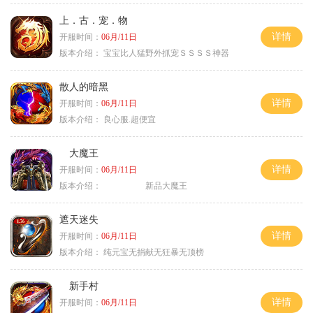
上．古．宠．物
详情
开服时间：
06月/11日
版本介绍：
宝宝比人猛野外抓宠ＳＳＳＳ神器
散人的暗黑
详情
开服时间：
06月/11日
版本介绍：
良心服.超便宜
大魔王
详情
开服时间：
06月/11日
版本介绍：
新品大魔王
遮天迷失
详情
开服时间：
06月/11日
版本介绍：
纯元宝无捐献无狂暴无顶榜
新手村
详情
开服时间：
06月/11日