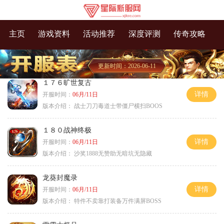
主页
游戏资料
活动推荐
深度评测
传奇攻略
更新时间：2026-06-11
１７６旷世复古
详情
开服时间：
06月/11日
版本介绍：
战士刀刀毒道士带僵尸横扫BOOS
１８０战神终极
详情
开服时间：
06月/11日
版本介绍：
沙奖1888无赞助无暗坑无隐藏
龙葵封魔录
详情
开服时间：
06月/11日
版本介绍：
特件不卖靠打装备万件满屏BOSS