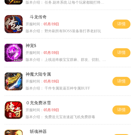
版本介绍：
任务.副本系统.让每个玩家都能打终极BOSS
斗龙传奇
详情
开服时间：
05月/19日
版本介绍：
野外刷所有BOSS装备靠打养老好玩
神宠$
详情
开服时间：
05月/19日
版本介绍：
上线送终极宝宝群麻、群攻、切割、吸血
神魔大陆专属
详情
开服时间：
05月/19日
版本介绍：
千件专属装逼百种专属BUFF
０充免费冰雪
详情
开服时间：
05月/19日
版本介绍：
免费送元宝攻速超飞机免费群毒
斩魂神器