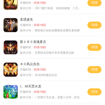
详情
开服时间：
05月/19日
版本介绍：
2零门槛打保值 送挂机捡物 三天合区
圣境迷失
详情
开服时间：
05月/19日
版本介绍：
赞助靠打挂机免费吸怪免费狂暴免费
新１８０龙魂复古
详情
开服时间：
05月/19日
版本介绍：
无赞助无回馈中变冰雪微变沉默
８０风云合击
详情
开服时间：
05月/19日
版本介绍：
自动挂机极品合击
1、80天罡火龙
详情
开服时间：
05月/19日
版本介绍：
一切靠打无合成，进服三分钟，好玩一整年。