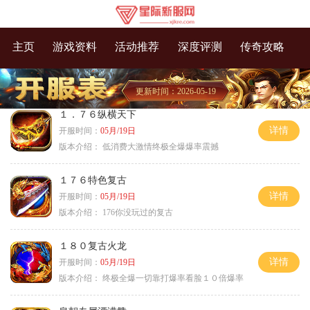
主页
游戏资料
活动推荐
深度评测
传奇攻略
更新时间：2026-05-19
１．７６纵横天下
详情
开服时间：
05月/19日
版本介绍：
低消费大激情终极全爆爆率震撼
１７６特色复古
详情
开服时间：
05月/19日
版本介绍：
176你没玩过的复古
１８０复古火龙
详情
开服时间：
05月/19日
版本介绍：
终极全爆一切靠打爆率看脸１０倍爆率