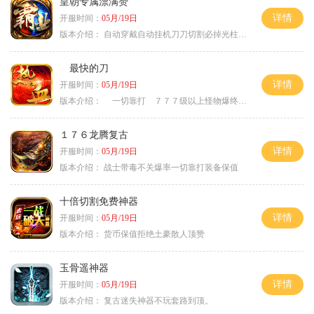
皇朝专属漂满赞
详情
开服时间：
05月/19日
版本介绍：
自动穿戴自动挂机刀刀切割必掉光柱自动
最快的刀
详情
开服时间：
05月/19日
版本介绍：
一切靠打 ７７７级以上怪物爆终极
１７６龙腾复古
详情
开服时间：
05月/19日
版本介绍：
战士带毒不关爆率一切靠打装备保值
十倍切割免费神器
详情
开服时间：
05月/19日
版本介绍：
货币保值拒绝土豪散人顶赞
玉骨遥神器
详情
开服时间：
05月/19日
版本介绍：
复古迷失神器不玩套路到顶。