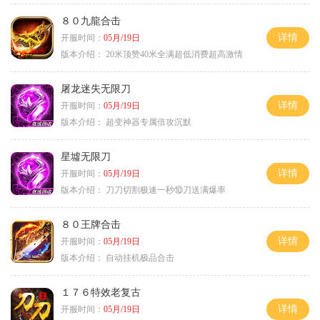
８０九龍合击
详情
开服时间：
05月/19日
版本介绍：
20米顶赞40米全满超低消费超高激情
屠龙迷失无限刀
详情
开服时间：
05月/19日
版本介绍：
超变神器专属倍攻沉默
星墟无限刀
详情
开服时间：
05月/19日
版本介绍：
刀刀切割极速一秒⑩刀送满爆率
８０王牌合击
详情
开服时间：
05月/19日
版本介绍：
自动挂机极品合击
１７６特效老复古
详情
开服时间：
05月/19日