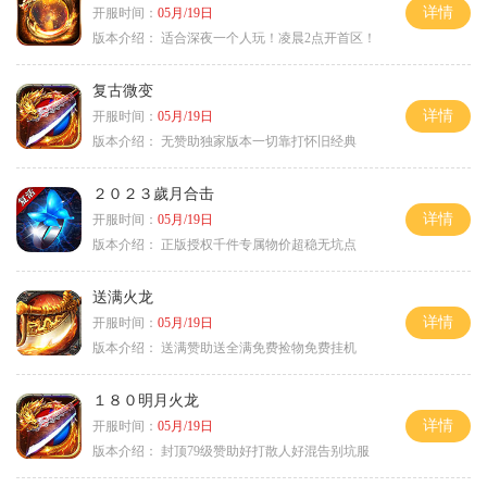
详情
开服时间：
05月/19日
版本介绍：
适合深夜一个人玩！凌晨2点开首区！
复古微变
详情
开服时间：
05月/19日
版本介绍：
无赞助独家版本一切靠打怀旧经典
２０２３歲月合击
详情
开服时间：
05月/19日
版本介绍：
正版授权千件专属物价超稳无坑点
送满火龙
详情
开服时间：
05月/19日
版本介绍：
送满赞助送全满免费捡物免费挂机
１８０明月火龙
详情
开服时间：
05月/19日
版本介绍：
封顶79级赞助好打散人好混告别坑服