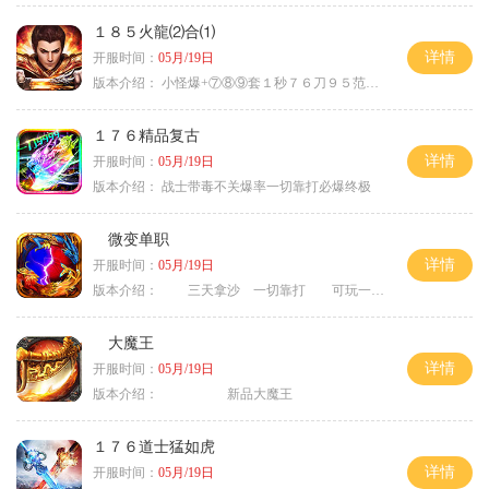
１８５火龍⑵合⑴
详情
开服时间：
05月/19日
版本介绍：
小怪爆+⑦⑧⑨套１秒７６刀９５范围捡
１７６精品复古
详情
开服时间：
05月/19日
版本介绍：
战士带毒不关爆率一切靠打必爆终极
微变单职
详情
开服时间：
05月/19日
版本介绍：
三天拿沙 一切靠打 可玩一年
大魔王
详情
开服时间：
05月/19日
版本介绍：
新品大魔王
１７６道士猛如虎
详情
开服时间：
05月/19日