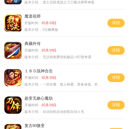
版本介绍：
道士召群虎战士刀刀毒法师带神宠
魔道祖师
详情
开服时间：
05月/19日
版本介绍：
8元畅爽版
典藏外传
详情
开服时间：
05月/19日
版本介绍：
无沙捐免费挂机极品+4打怪奇遇
１８０战神合击
详情
开服时间：
05月/19日
版本介绍：
一切全爆、散人称霸、装备保值、长期耐玩
超变无赦心魔劫
详情
开服时间：
05月/19日
版本介绍：
自动挂机自动拾取自动０充
复古80微变