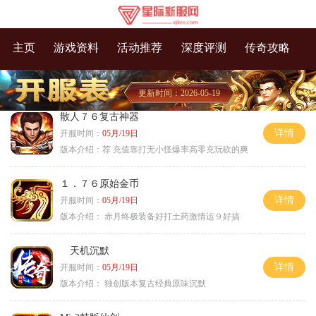
主页
游戏资料
活动推荐
深度评测
传奇攻略
更新时间：2026-05-19
散人７６复古神器
详情
开服时间：
05月/19日
版本介绍：
荐 充值靠打无小怪爆率高零充玩砍的爽
１．７６原始金币
详情
开服时间：
05月/19日
版本介绍：
赤月终极装备好打土药激情运９好搞
天机沉默
详情
开服时间：
05月/19日
版本介绍：
独创版本复古经典原味沉默