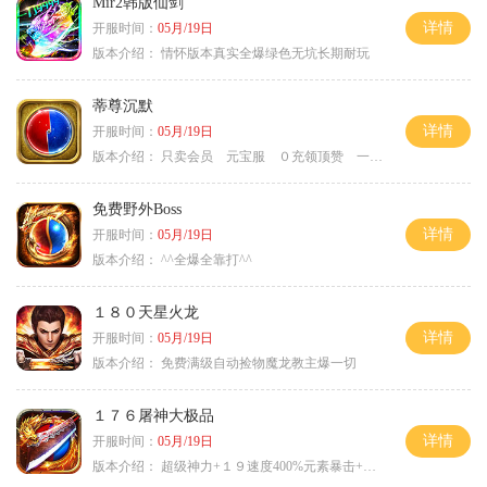
Mir2韩版仙剑
详情
开服时间：
05月/19日
版本介绍：
情怀版本真实全爆绿色无坑长期耐玩
蒂尊沉默
详情
开服时间：
05月/19日
版本介绍：
只卖会员 元宝服 ０充领顶赞 一切靠打
免费野外Boss
详情
开服时间：
05月/19日
版本介绍：
^^全爆全靠打^^
１８０天星火龙
详情
开服时间：
05月/19日
版本介绍：
免费满级自动捡物魔龙教主爆一切
１７６屠神大极品
详情
开服时间：
05月/19日
版本介绍：
超级神力+１９速度400%元素暴击+６６