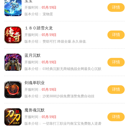
宝宝
详情
开服时间：
05月/19日
版本介绍：
宠物蛋
１８０踏雪火龙
详情
开服时间：
05月/19日
版本介绍：
赞助可打.终级全爆.永久保值.
蓝月沉默
详情
开服时间：
05月/19日
版本介绍：
03经典沉默无商铺挑战全网最良心沉默
剑魂单职业
详情
开服时间：
05月/19日
版本介绍：
沙奖8888沙捐免费顶赞免费自动挂
魔兽魂沉默
详情
开服时间：
05月/19日
版本介绍：
一切靠打三职业均衡宝宝免费散人逆袭