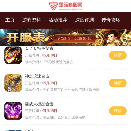
主页
游戏资料
活动推荐
深度评测
传奇攻略
更新时间：2026-05-19
１７６特色复古
详情
开服时间：
05月/19日
版本介绍：
176你没玩过的复古
神之攻速合击
详情
开服时间：
05月/19日
版本介绍：
千件首爆百件永久专属沉默道盾神器
鏖战大极品合击
详情
开服时间：
05月/19日
版本介绍：
舞帝味儿原始龙之冰魂摘星