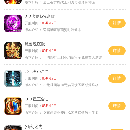
版本介绍：
道士召群虎战士刀刀毒法师带神宠
刀刀切割5%冰雪
详情
开服时间：
05月/19日
版本介绍：
送捐献狂暴顶赞时装速来
魔兽魂沉默
详情
开服时间：
05月/19日
版本介绍：
一切靠打三职业均衡宝宝免费散人逆袭
20元变态合击
详情
开服时间：
05月/19日
版本介绍：
20元满回馈20元满回馈区区必爆终极
８０星王合击
详情
开服时间：
05月/19日
版本介绍：
０充通关免费运⒑装备保值散人牛Ｂ
(仙剑迷失