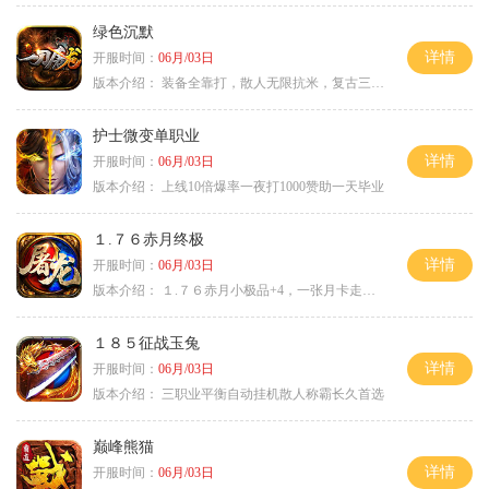
绿色沉默
详情
开服时间：
06月/03日
版本介绍：
装备全靠打，散人无限抗米，复古三天合区
护士微变单职业
详情
开服时间：
06月/03日
版本介绍：
上线10倍爆率一夜打1000赞助一天毕业
１.７６赤月终极
详情
开服时间：
06月/03日
版本介绍：
１.７６赤月小极品+4，一张月卡走天涯b
１８５征战玉兔
详情
开服时间：
06月/03日
版本介绍：
三职业平衡自动挂机散人称霸长久首选
巅峰熊猫
详情
开服时间：
06月/03日