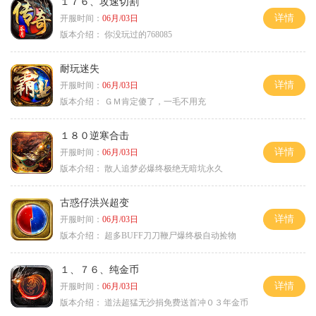
１７６、攻速切割
详情
开服时间：
06月/03日
版本介绍：
你没玩过的768085
耐玩迷失
详情
开服时间：
06月/03日
版本介绍：
ＧＭ肯定傻了，一毛不用充
１８０逆寒合击
详情
开服时间：
06月/03日
版本介绍：
散人追梦必爆终极绝无暗坑永久
古惑仔洪兴超变
详情
开服时间：
06月/03日
版本介绍：
超多BUFF刀刀鞭尸爆终极自动捡物
１、７６、纯金币
详情
开服时间：
06月/03日
版本介绍：
道法超猛无沙捐免费送首冲０３年金币