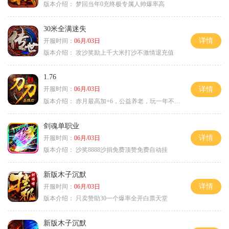
版本介绍：
梦回当年0充终极专属人帅爆率高
30米全满迷失
详情
开服时间：
06月/03日
版本介绍：
攻沙奖励上千大米打沙不激情退充值
1.76
开服时间：
06月/03日
详情
版本介绍：
赤月最高加+6，公益养老，玩一年不腻，屠龙
剑魂单职业
详情
开服时间：
06月/03日
版本介绍：
沙奖8888沙捐免费顶赞免费自动挂
新版木子沉默
详情
开服时间：
06月/03日
版本介绍：
只卖赞助30一个爆率全开白票天堂
新版木子沉默