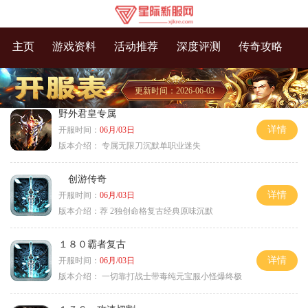
主页
游戏资料
活动推荐
深度评测
传奇攻略
更新时间：2026-06-03
野外君皇专属
详情
开服时间：
06月/03日
版本介绍：
专属无限刀沉默单职业迷失
创游传奇
详情
开服时间：
06月/03日
版本介绍：
荐 2独创命格复古经典原味沉默
１８０霸者复古
详情
开服时间：
06月/03日
版本介绍：
一切靠打战士带毒纯元宝服小怪爆终极