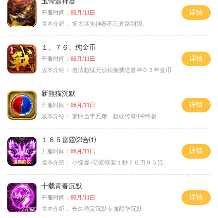
玉骨遥神器
详情
开服时间：
06月/11日
版本介绍：
复古迷失神器不玩套路到顶。
１、７６、纯金币
详情
开服时间：
06月/11日
版本介绍：
道法超猛无沙捐免费送首冲０３年金币
新熊猫沉默
详情
开服时间：
06月/11日
版本介绍：
梦回当年兄弟一起砍传奇0冲终极
１８５雷霆⑵合⑴
详情
开服时间：
06月/11日
版本介绍：
小怪爆+⑦⑧⑨套１秒７６刀９５范围捡
十载青春沉默
详情
开服时间：
06月/11日
版本介绍：
长久稳定沉默专属龍华沉默