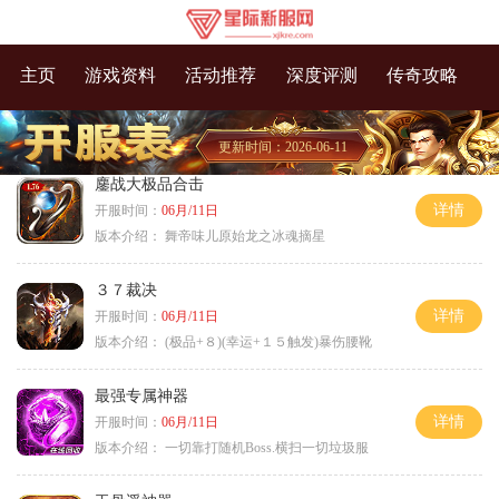
主页
游戏资料
活动推荐
深度评测
传奇攻略
更新时间：2026-06-11
鏖战大极品合击
详情
开服时间：
06月/11日
版本介绍：
舞帝味儿原始龙之冰魂摘星
３７裁决
详情
开服时间：
06月/11日
版本介绍：
(极品+８)(幸运+１５触发)暴伤腰靴
最强专属神器
详情
开服时间：
06月/11日
版本介绍：
一切靠打随机Boss.横扫一切垃圾服