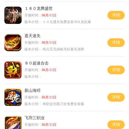
１８０龙腾盛世
详情
开服时间：
06月/11日
版本介绍：
１０元通关免费送首冲火龙乱爆
遮天迷失
详情
开服时间：
06月/11日
版本介绍：
纯元宝无捐献无狂暴无顶榜
８０超速合击
详情
开服时间：
06月/11日
版本介绍：
新山海经
详情
开服时间：
06月/11日
版本介绍：
单职业无限刀全免费全靠爆
飞羽三职业
详情
开服时间：
06月/11日