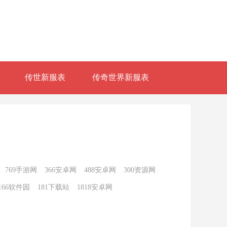
传世新服表
传奇世界新服表
769手游网
366安卓网
488安卓网
300资源网
166软件园
181下载站
1818安卓网